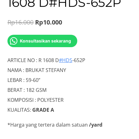
1608 D#HDS-652P
Original
Current
Rp
16.000
Rp
10.000
price
price
Konsultasikan sekarang
was:
is:
Rp16.000.
Rp10.000.
ARTICLE NO : R 1608 D
#HDS
-652P
NAMA : BRUKAT STEFANY
LEBAR : 59-60”
BERAT : 182 GSM
KOMPOSISI : POLYESTER
KUALITAS:
GRADE A
*Harga yang tertera dalam satuan
/yard