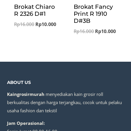
Brokat Chiaro
Brokat Fancy
R 2326 D#1
Print R 1910
D#3B
Original
Current
Rp
16.000
Rp
10.000
Original
Curren
Rp
16.000
Rp
10.000
price
price
price
price
was:
is:
was:
is:
Rp16.000.
Rp10.000.
Rp16.000.
Rp10.0
ABOUT US
Kaingrosirmurah
menyediakan kain grosir roll
berkualitas dengan harga terjangkau, cocok untuk pelaku
usaha fashion dan tekstil
Jam Operasional: