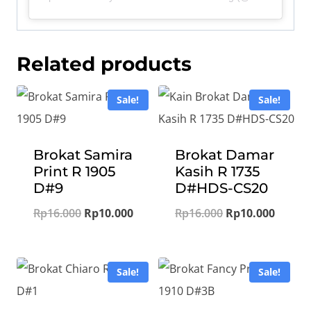
Related products
Sale!
Sale!
Brokat Samira
Brokat Damar
Print R 1905
Kasih R 1735
D#9
D#HDS-CS20
Original
Current
Original
Curren
Rp
16.000
Rp
10.000
Rp
16.000
Rp
10.000
price
price
price
price
was:
is:
was:
is:
Sale!
Sale!
Rp16.000.
Rp10.000.
Rp16.000.
Rp10.0