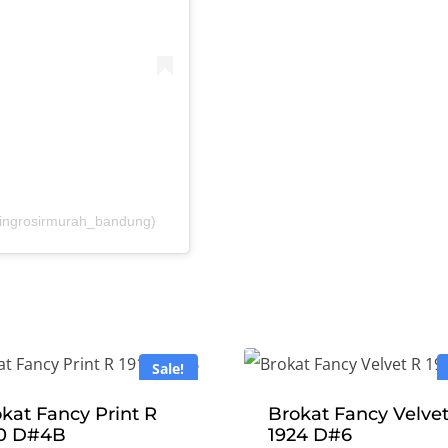
aingrosirmurah_bandung)
Sale!
kat Fancy Print R
Brokat Fancy Velve
10 D#4B
1924 D#6