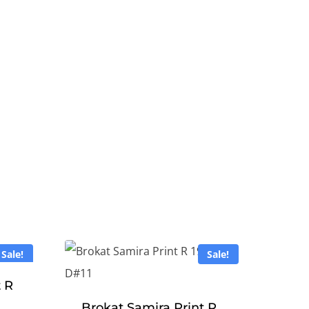
Sale!
Sale!
t R
Brokat Samira Print R