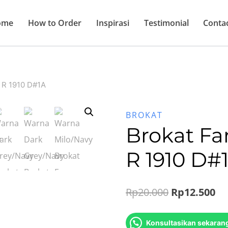
ome
How to Order
Inspirasi
Testimonial
Conta
a R 1910 D#1A
BROKAT
Brokat Fa
R 1910 D#
Original
Cu
Rp
20.000
Rp
12.500
price
pr
Konsultasikan sekaran