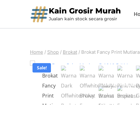
Skip
Kain Grosir Murah
H
to
Jualan kain stock secara grosir
content
Home
/
Shop
/
Brokat
/
Brokat Fancy Print Mutiar
Sale!