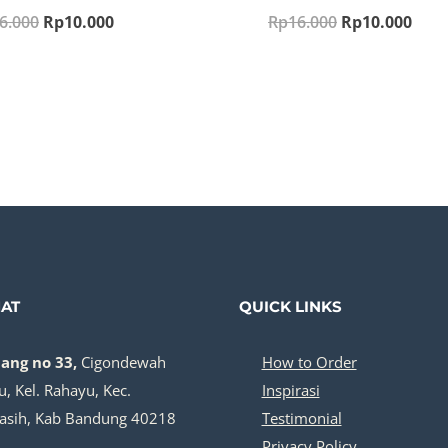
Original
Current
Original
Curr
6.000
Rp
10.000
Rp
16.000
Rp
10.000
price
price
price
pric
was:
is:
was:
is:
Rp16.000.
Rp10.000.
Rp16.000.
Rp10
AT
QUICK LINKS
dang no 33,
Cigondewah
How to Order
, Kel. Rahayu, Kec.
Inspirasi
asih, Kab Bandung 40218
Testimonial
Privacy Policy