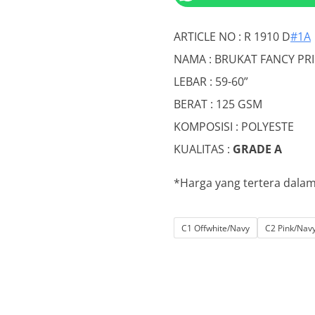
was:
is:
Rp20.000.
Rp
ARTICLE NO : R 1910 D
#1A
NAMA : BRUKAT FANCY PR
LEBAR : 59-60”
BERAT : 125 GSM
KOMPOSISI : POLYESTE
KUALITAS :
GRADE A
*Harga yang tertera dala
C1 Offwhite/Navy
C2 Pink/Nav