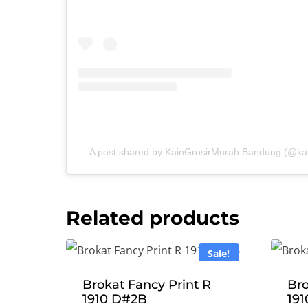
A post shared by KainGrosirMurah Bandung (@k
Related products
Sale!
Brokat Fancy Print R
Bro
1910 D#2B
19