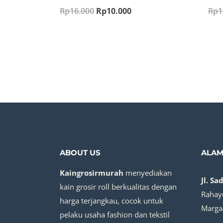
Original
Current
Rp
16.000
Rp
10.000
Rp
1
price
price
was:
is:
Rp16.000.
Rp10.000.
ABOUT US
ALAM
Kaingrosirmurah
menyediakan
Jl. Sa
kain grosir roll berkualitas dengan
Rahayu
harga terjangkau, cocok untuk
Marga
pelaku usaha fashion dan tekstil