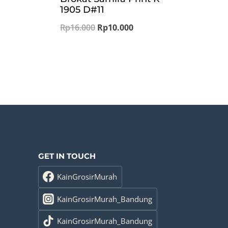
1905 D#11
ent
e
Original
Current
Rp
16.000
Rp
10.000
price
price
.000.
was:
is:
Rp16.000.
Rp10.000.
GET IN TOUCH
KainGrosirMurah
KainGrosirMurah_Bandung
KainGrosirMurah_Bandung