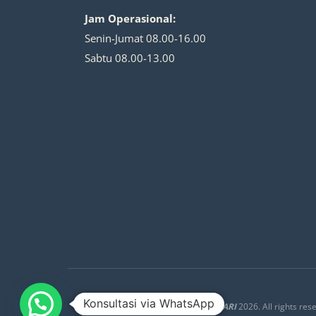
Jam Operasional:
Senin-Jumat 08.00-16.00
Sabtu 08.00-13.00
Konsultasi via WhatsApp
Copyright ©
CV SUKSES JAYA LESTARI
2026. All rights res