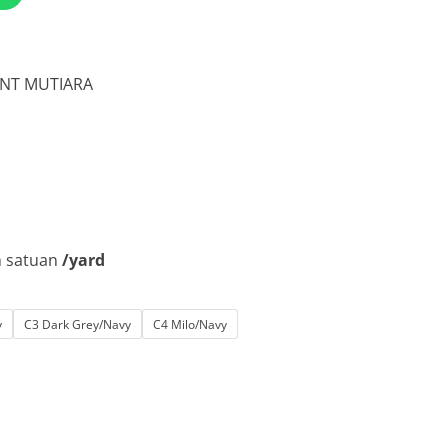
12.500.
INT MUTIARA
m satuan
/yard
y
C3 Dark Grey/Navy
C4 Milo/Navy