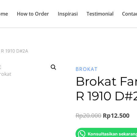
ome
How to Order
Inspirasi
Testimonial
Conta
a R 1910 D#2A
BROKAT
Brokat Fa
R 1910 D#
Original
Cu
Rp
20.000
Rp
12.500
price
pr
Konsultasikan sekaran