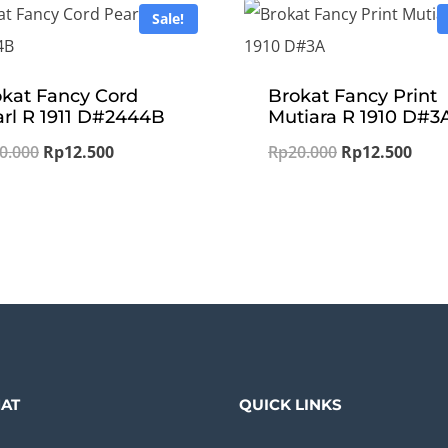
Sale!
kat Fancy Cord
Brokat Fancy Print
rl R 1911 D#2444B
Mutiara R 1910 D#3
Original
Current
Original
Curr
0.000
Rp
12.500
Rp
20.000
Rp
12.500
price
price
price
pric
was:
is:
was:
is:
Rp20.000.
Rp12.500.
Rp20.000.
Rp12
AT
QUICK LINKS