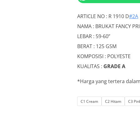
was:
is:
Rp20.000.
Rp
ARTICLE NO : R 1910 D
#2A
NAMA : BRUKAT FANCY PR
LEBAR : 59-60”
BERAT : 125 GSM
KOMPOSISI : POLYESTE
KUALITAS :
GRADE A
*Harga yang tertera dala
C1 Cream
C2 Hitam
C3 Pin