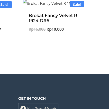
Sale!
Sale!
Brokat Fancy Velvet R
1924 D#6
A
Original
Current
Rp
16.000
Rp
10.000
ent
price
price
e
was:
is:
Rp16.000.
Rp10.000.
.500.
GET IN TOUCH
KainGrosirMurah