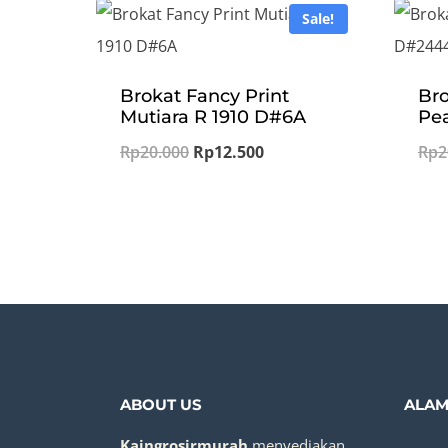
Sale!
Brokat Fancy Print
Bro
Mutiara R 1910 D#6A
Pea
Original
Current
Rp
20.000
Rp
12.500
Rp
2
price
price
was:
is:
Rp20.000.
Rp12.500.
ABOUT US
ALAM
Kaingrosirmurah
menyediakan