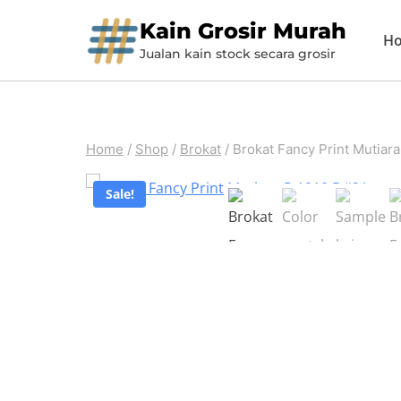
Skip
Kain Grosir Murah
H
to
Jualan kain stock secara grosir
content
Home
/
Shop
/
Brokat
/
Brokat Fancy Print Mutiar
Sale!