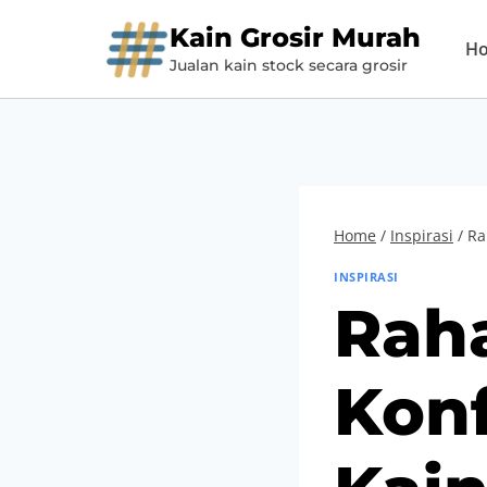
Skip
Kain Grosir Murah
H
to
Jualan kain stock secara grosir
content
Home
/
Inspirasi
/
Ra
INSPIRASI
Rah
Konf