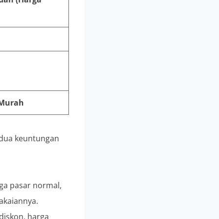
 Murah
 dua keuntungan
ga pasar normal,
akaiannya.
iskon, harga