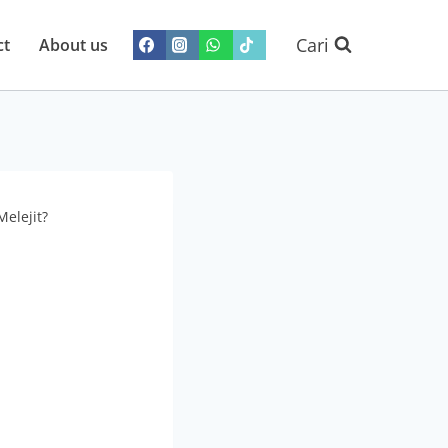
Cari
ct
About us
Melejit?