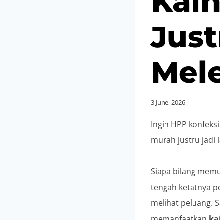
Kain
Just
Mele
3 June, 2026
Ingin HPP konfeksi
murah justru jadi 
Siapa bilang memu
tengah ketatnya p
melihat peluang. S
memanfaatkan
ka