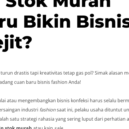
 Stok Murah
ru Bikin Bisni
jit?
 turun drastis tapi kreativitas tetap gas pol? Simak alasan 
ladang cuan baru bisnis fashion Anda!
lai atau mengembangkan bisnis konfeksi harus selalu bermo
ersaingan industri
fashion
saat ini, pelaku usaha dituntut unt
alah satu strategi rahasia yang sering luput dari perhatian 
in stok murah
atau kain
sale
.