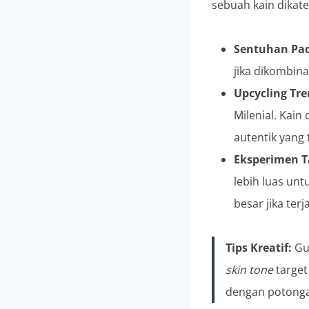
sebuah kain dikate
Sentuhan Pad
jika dikombin
Upcycling Tre
Milenial. Kain
autentik yang 
Eksperimen T
lebih luas un
besar jika terj
Tips Kreatif:
Gun
skin tone
target
dengan potonga