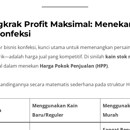
gkrak Profit Maksimal: Menek
Konfeksi
 bisnis konfeksi, kunci utama untuk memenangkan persai
k—adalah harga jual yang kompetitif. Di sinilah
kain stok
ial dalam menekan
Harga Pokok Penjualan (HPP)
.
erbandingannya secara matematis sederhana pada struktur H
Menggunakan Kain
Menggunaka
a
Baru/Reguler
Murah
Sangat Ren