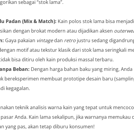
gorikan sebagai “stok lama”.
u Padan (Mix & Match):
Kain polos stok lama bisa menja
asikan dengan brokat modern atau dijadikan aksen
outerwe
n:
Gaya pakaian
vintage
dan
retro
justru sedang digandrung
 dengan motif atau tekstur klasik dari stok lama seringkali
tidak bisa ditiru oleh kain produksi massal terbaru.
anpa Beban:
Dengan harga bahan baku yang miring, Anda 
tuk bereksperimen membuat prototipe desain baru (sampling
adi kegagalan.
akan teknik analisis warna kain yang tepat untuk menco
 pasar Anda. Kain lama sekalipun, jika warnanya memukau 
n yang pas, akan tetap diburu konsumen!