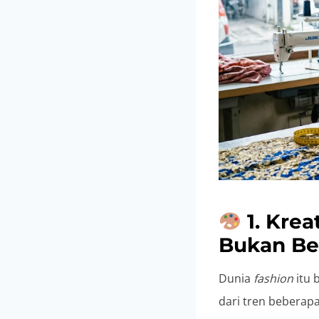
1. Krea
Bukan Ber
Dunia
fashion
itu 
dari tren beberapa