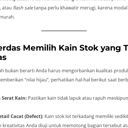
, atau
flash sale
tanpa perlu khawatir merugi, karena modal
 murah.
rdas Memilih Kain Stok yang 
as
h bukan berarti Anda harus mengorbankan kualitas produk
erikan “nilai hijau”, perhatikan hal-hal berikut saat berb
s Serat Kain:
Pastikan kain tidak lapuk atau rapuh meskipu
tail Cacat (Defect):
Kain stok lot terkadang memiliki sediki
lah kreativitas Anda diuji untuk memotong bagian tersebut 