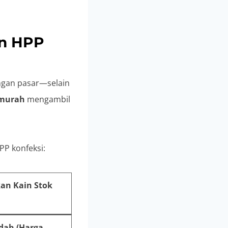
an HPP
ngan pasar—selain
 murah
mengambil
PP konfeksi:
n Kain Stok
dah (Harga