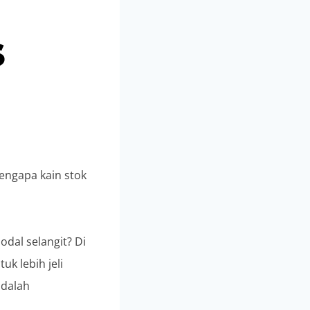
s
mengapa kain stok
dal selangit? Di
uk lebih jeli
adalah