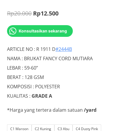
Original
Current
Rp
20.000
Rp
12.500
price
price
Konsultasikan sekarang
was:
is:
Rp20.000.
Rp12.500.
ARTICLE NO : R 1911 D
#2444B
NAMA : BRUKAT FANCY CORD MUTIARA
LEBAR : 59-60”
BERAT : 128 GSM
KOMPOSISI : POLYESTER
KUALITAS :
GRADE A
*Harga yang tertera dalam satuan
/yard
C1 Maroon
C2 Kuning
C3 Abu
C4 Dusty Pink