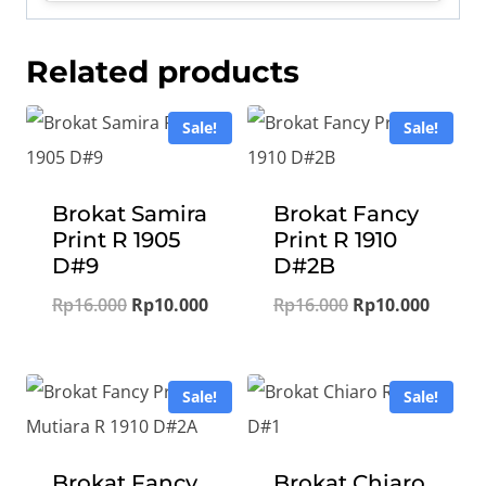
Related products
Sale!
Sale!
Brokat Samira
Brokat Fancy
Print R 1905
Print R 1910
D#9
D#2B
Original
Current
Original
Curren
Rp
16.000
Rp
10.000
Rp
16.000
Rp
10.000
price
price
price
price
was:
is:
was:
is:
Sale!
Sale!
Rp16.000.
Rp10.000.
Rp16.000.
Rp10.0
Brokat Fancy
Brokat Chiaro