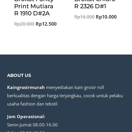
Print Mutiara
R 2326 D#1
R 1910 D#2A
Original
Curren
Rp
16.000
Rp
10.000
Original
Current
Rp
20.000
Rp
12.500
price
price
price
price
was:
is:
was:
is:
Rp16.000.
Rp10.0
Rp20.000.
Rp12.500.
ABOUT US
Kaingrosirmurah
menyediakan kain grosir roll
berkualitas dengan harga terjangkau, cocok untuk pelaku
usaha fashion dan tekstil
Jam Operasional:
Senin-Jumat 08.00-16.00