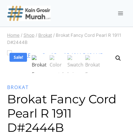
Skip
to
content
Home
/
Shop
/
Brokat
/
Brokat Fancy Cord Pearl R 1911
D#2444B
Sale!
BROKAT
Brokat Fancy Cord
Pearl R 1911
D#2444B