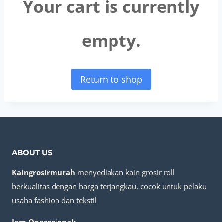
Your cart is currently
empty.
Return to shop
ABOUT US
Kaingrosirmurah
menyediakan kain grosir roll
berkualitas dengan harga terjangkau, cocok untuk pelaku
usaha fashion dan tekstil
Jam Operasional: