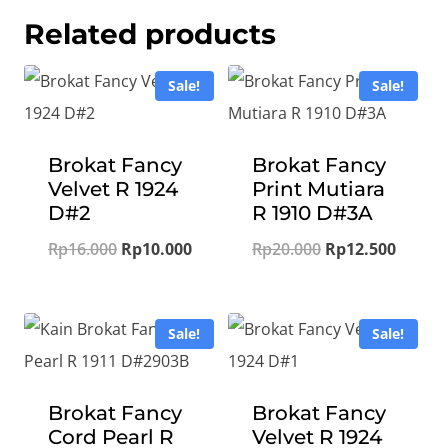
Related products
Sale!
Sale!
Brokat Fancy
Brokat Fancy
Velvet R 1924
Print Mutiara
D#2
R 1910 D#3A
Original
Current
Original
Curren
Rp
16.000
Rp
10.000
Rp
20.000
Rp
12.500
price
price
price
price
was:
is:
was:
is:
Sale!
Sale!
Rp16.000.
Rp10.000.
Rp20.000.
Rp12.5
Brokat Fancy
Brokat Fancy
Cord Pearl R
Velvet R 1924