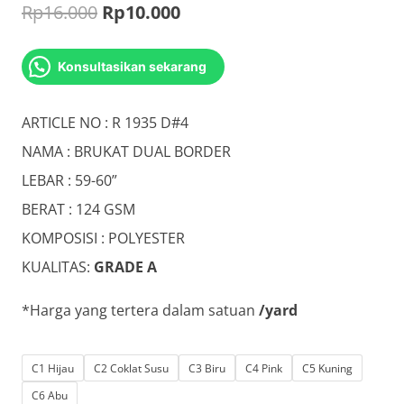
Original
Current
Rp
16.000
Rp
10.000
price
price
Konsultasikan sekarang
was:
is:
Rp16.000.
Rp10.000.
ARTICLE NO : R 1935 D#4
NAMA : BRUKAT DUAL BORDER
LEBAR : 59-60”
BERAT : 124 GSM
KOMPOSISI : POLYESTER
KUALITAS:
GRADE A
*Harga yang tertera dalam satuan
/yard
C1 Hijau
C2 Coklat Susu
C3 Biru
C4 Pink
C5 Kuning
C6 Abu