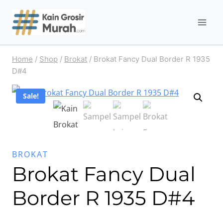
Skip
to
content
Home
/
Shop
/
Brokat
/
Brokat Fancy Dual Border R 1935
D#4
Sale!
BROKAT
Brokat Fancy Dual
Border R 1935 D#4