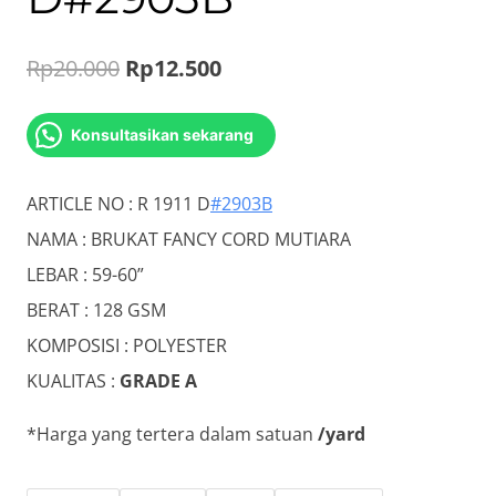
Original
Current
Rp
20.000
Rp
12.500
price
price
Konsultasikan sekarang
was:
is:
Rp20.000.
Rp12.500.
ARTICLE NO : R 1911 D
#2903B
NAMA : BRUKAT FANCY CORD MUTIARA
LEBAR : 59-60”
BERAT : 128 GSM
KOMPOSISI : POLYESTER
KUALITAS :
GRADE A
*Harga yang tertera dalam satuan
/yard