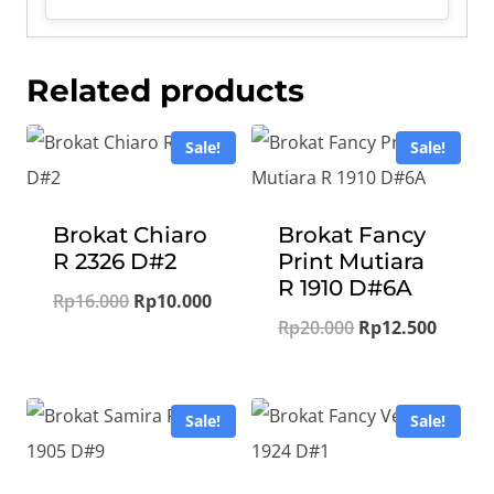
Related products
Sale!
Sale!
Brokat Chiaro
Brokat Fancy
R 2326 D#2
Print Mutiara
R 1910 D#6A
Original
Current
Rp
16.000
Rp
10.000
Original
Curren
Rp
20.000
Rp
12.500
price
price
price
price
was:
is:
was:
is:
Rp16.000.
Rp10.000.
Sale!
Sale!
Rp20.000.
Rp12.5