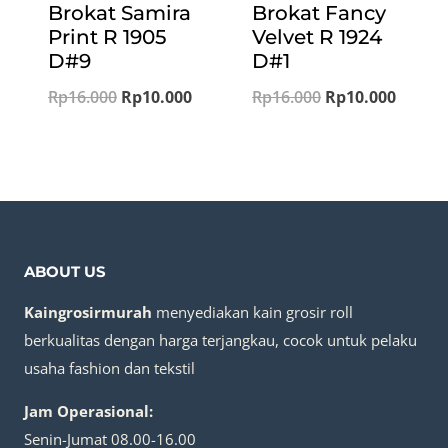
Brokat Samira
Brokat Fancy
Print R 1905
Velvet R 1924
D#9
D#1
Original
Current
Original
Curren
Rp
16.000
Rp
10.000
Rp
16.000
Rp
10.000
price
price
price
price
was:
is:
was:
is:
Rp16.000.
Rp10.000.
Rp16.000.
Rp10.0
ABOUT US
Kaingrosirmurah
menyediakan kain grosir roll
berkualitas dengan harga terjangkau, cocok untuk pelaku
usaha fashion dan tekstil
Jam Operasional:
Senin-Jumat 08.00-16.00