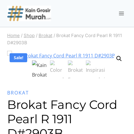
Skip
to
content
Home
/
Shop
/
Brokat
/
Brokat Fancy Cord Pearl R 1911
D#2903B
Sale!
BROKAT
Brokat Fancy Cord
Pearl R 1911
D#2903B