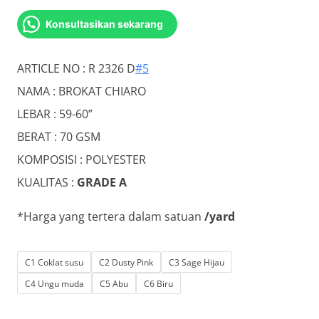
price
price
Konsultasikan sekarang
was:
is:
Rp16.000.
Rp10.000.
ARTICLE NO : R 2326 D
#5
NAMA : BROKAT CHIARO
LEBAR : 59-60”
BERAT : 70 GSM
KOMPOSISI : POLYESTER
KUALITAS :
GRADE A
*Harga yang tertera dalam satuan
/yard
C1 Coklat susu
C2 Dusty Pink
C3 Sage Hijau
C4 Ungu muda
C5 Abu
C6 Biru