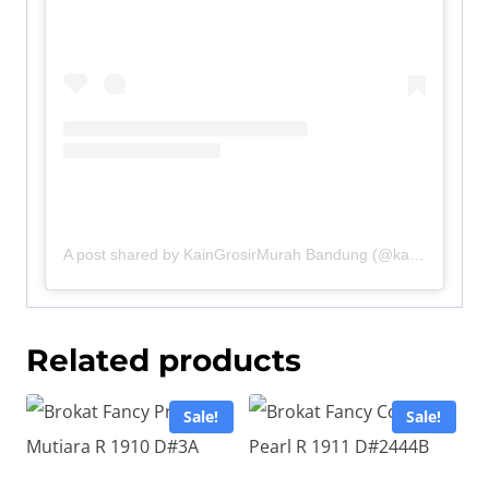
A post shared by KainGrosirMurah Bandung (@kaingrosirmurah_bandung)
Related products
Sale!
Sale!