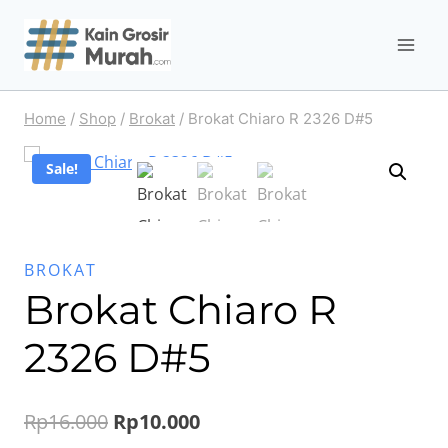
Skip
to
content
Home
/
Shop
/
Brokat
/
Brokat Chiaro R 2326 D#5
Sale!
BROKAT
Brokat Chiaro R
2326 D#5
Original
Current
Rp
16.000
Rp
10.000