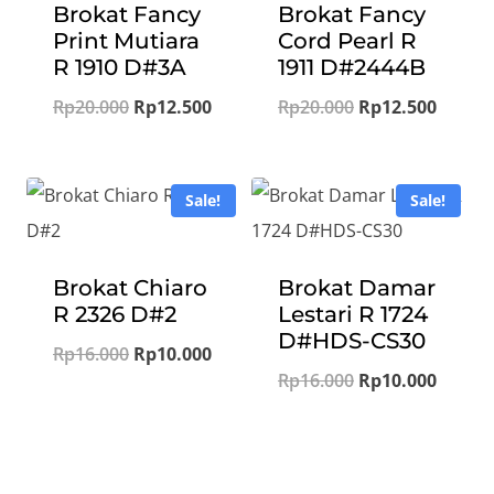
Brokat Fancy
Brokat Fancy
Print Mutiara
Cord Pearl R
R 1910 D#3A
1911 D#2444B
Original
Current
Original
Curren
Rp
20.000
Rp
12.500
Rp
20.000
Rp
12.500
price
price
price
price
was:
is:
was:
is:
Sale!
Sale!
Rp20.000.
Rp12.500.
Rp20.000.
Rp12.5
Brokat Chiaro
Brokat Damar
R 2326 D#2
Lestari R 1724
D#HDS-CS30
Original
Current
Rp
16.000
Rp
10.000
Original
Curren
Rp
16.000
Rp
10.000
price
price
price
price
was:
is:
was:
is:
Rp16.000.
Rp10.000.
Rp16.000.
Rp10.0